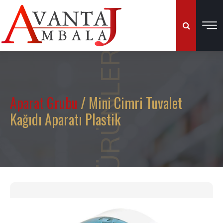
ÜRÜNLER
Aparat Grubu
/ Mini Cimri Tuvalet
Kağıdı Aparatı Plastik