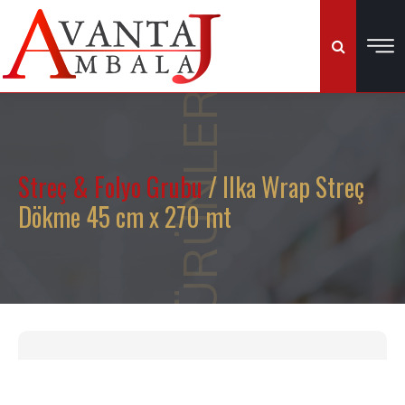
ÜRÜNLER
Streç & Folyo Grubu
/ Ilka Wrap Streç
Dökme 45 cm x 270 mt