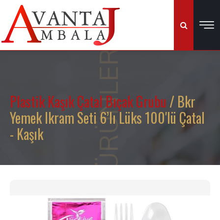
ÜRÜNLER
Plastik Kaşık Çatal Bıçak Grubu
/ Bkr
Yemek Ikram Seti 6’lı Lüks 100'lü Çatal
- Kaşık