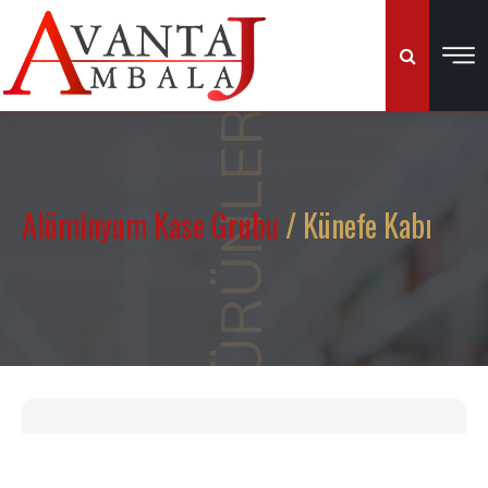
ÜRÜNLER
Alüminyum Kase Grubu
/ Künefe Kabı